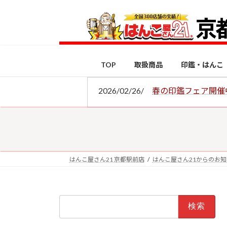
コ
ナ
ン
ビ
テ
ゲ
ン
ー
ツ
シ
TOP
取扱商品
印鑑・はんこ
へ
ョ
ス
ン
2026/02/26/
春の印鑑フェア開催
キ
に
ッ
移
プ
動
はんこ屋さん21 京都駅前店
はんこ屋さん21からのお
検
索: