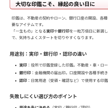
大切な印鑑こそ、縁起の良い日に
印鑑は、不動産の契約やローン、銀行口座の開設、各種
要なアイテムです。
「一生もの」となる
実印
や
銀行印
を一粒万倍日に新調し
で、気持ちよくスタートを切りやすくなります。
用途別：実印・銀行印・認印の違い
実印
：役所で印鑑登録した印鑑。不動産・車・ロー
銀行印
：金融機関の届出印。口座開設や各種手続き
認印
：日常用途（受領・確認など）で使用する印鑑
失敗しにくい選び方のポイント
用途を先に決める
（実印／銀行印／認印）