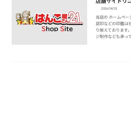
店舗サイトリ
2026/04/01
当店の ホームペー
認印などの印鑑は
り揃えております
ジ制作なども承ってお