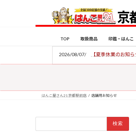
コ
ナ
ン
ビ
テ
ゲ
ン
ー
ツ
シ
TOP
取扱商品
印鑑・はんこ
へ
ョ
ス
ン
2026/08/07/
【夏季休業のお知ら
キ
に
ッ
移
プ
動
はんこ屋さん21 京都駅前店
店舗用お知らせ
検
索: