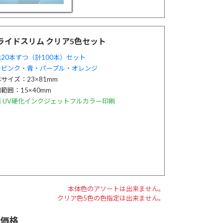
ライドスリム クリア5色セット
20本ずつ（計100本）セット
・ピンク・青・パープル・オレンジ
サイズ：23×81mm
範囲：15×40mm
面 UV硬化インクジェットフルカラー印刷
本体色のアソートは出来ません。
クリア色5色の色指定は出来ません。
売価格