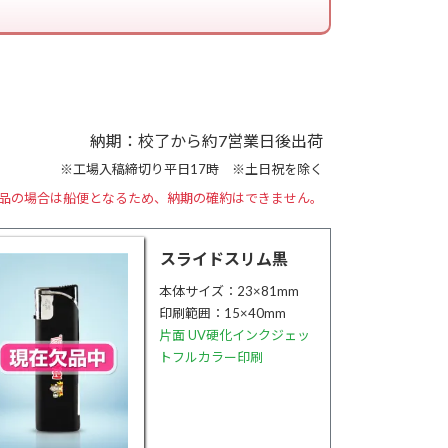
納期：校了から約7営業日後出荷
※工場入稿締切り平日17時 ※土日祝を除く
品の場合は船便となるため、
納期の確約はできません。
スライドスリム黒
本体サイズ：23×81mm
印刷範囲：15×40mm
片面 UV硬化インクジェッ
トフルカラー印刷