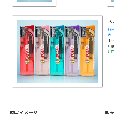
ス
各色
赤
本体
印刷
片
納品イメージ
販