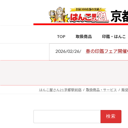
コ
ナ
ン
ビ
テ
ゲ
ン
ー
ツ
シ
TOP
取扱商品
印鑑・はんこ
へ
ョ
ス
ン
2026/02/26/
春の印鑑フェア開催
キ
に
ッ
移
プ
動
はんこ屋さん21 京都駅前店
取扱商品・サービス
販
検
索: