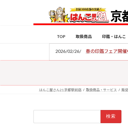
コ
ナ
ン
ビ
テ
ゲ
ン
ー
ツ
シ
TOP
取扱商品
印鑑・はんこ
へ
ョ
ス
ン
2026/02/26/
春の印鑑フェア開催
キ
に
ッ
移
プ
動
はんこ屋さん21 京都駅前店
取扱商品・サービス
販
検
索: