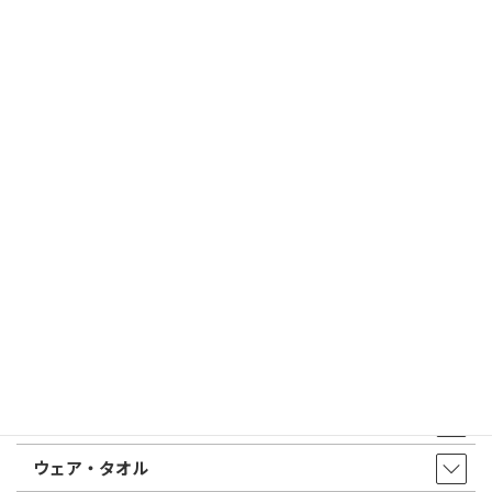
電子印鑑の使い方は？メリットやデメリットも解説
2026/02/13
はんこ屋さん21からのお知らせ
印鑑の書体（古印体・篆書体・印相体・楷書体・行書体）とは？
特徴とフォントの選び方
はんこ屋さん21からのお知らせ一覧 ≫
トップページ
店舗・アクセス
取扱商品・サービス
印鑑・はんこ
店舗・オフィス印刷
ウェア・タオル