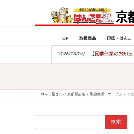
コ
ナ
ン
ビ
テ
ゲ
ン
ー
ツ
シ
TOP
取扱商品
印鑑・はんこ
へ
ョ
ス
ン
2026/08/07/
【夏季休業のお知ら
キ
に
ッ
移
プ
動
はんこ屋さん21 京都駅前店
取扱商品・サービス
ウ
検
索: