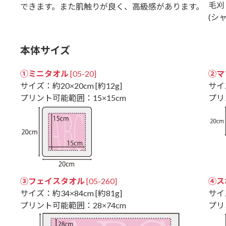
毛刈
できます。また肌触りが良く、高級感があります。
(シ
本体サイズ
①ミニタオル
[05-20]
②マ
サイズ：約20×20cm [約12g]
サイズ
プリント可能範囲：15×15cm
プリ
③フェイスタオル
[05-260]
④ス
サイズ：約34×84cm [約81g]
サイズ
プリント可能範囲：28×74cm
プリ