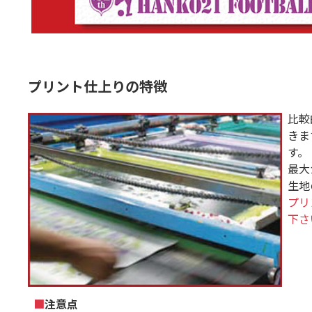
プリント仕上りの特徴
比較
きま
す。
最大
生地
プリ
下さ
■
注意点