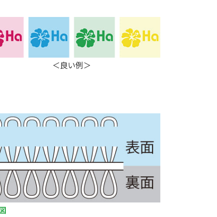
＜良い例＞
図