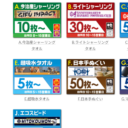
A.今治産シャーリング
B.ライトシャーリング
タオル
タオル
E.超吸水タオル
F.日本手ぬぐい
G