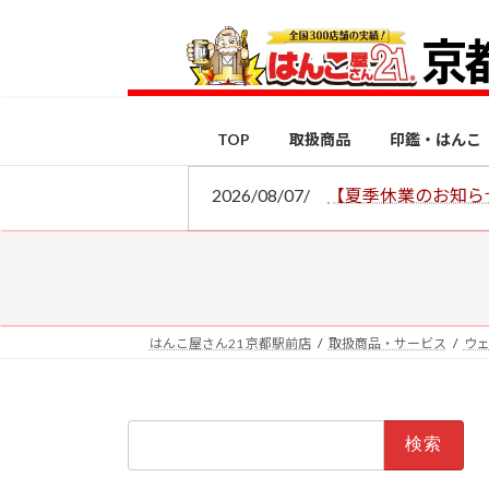
コ
ナ
ン
ビ
テ
ゲ
ン
ー
ツ
シ
TOP
取扱商品
印鑑・はんこ
へ
ョ
ス
ン
2026/08/07/
【夏季休業のお知ら
キ
に
ッ
移
プ
動
はんこ屋さん21 京都駅前店
取扱商品・サービス
ウ
検
索: