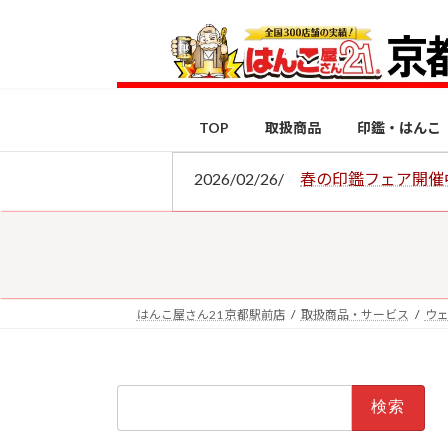
コ
ナ
ン
ビ
テ
ゲ
ン
ー
ツ
シ
TOP
取扱商品
印鑑・はんこ
へ
ョ
ス
ン
2026/02/26/
春の印鑑フェア開催
キ
に
ッ
移
プ
動
はんこ屋さん21 京都駅前店
取扱商品・サービス
ウ
検
索: