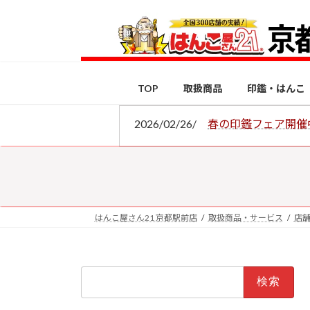
コ
ナ
ン
ビ
テ
ゲ
ン
ー
ツ
シ
TOP
取扱商品
印鑑・はんこ
へ
ョ
ス
ン
2026/02/26/
春の印鑑フェア開催
キ
に
ッ
移
プ
動
はんこ屋さん21 京都駅前店
取扱商品・サービス
店
検
索: